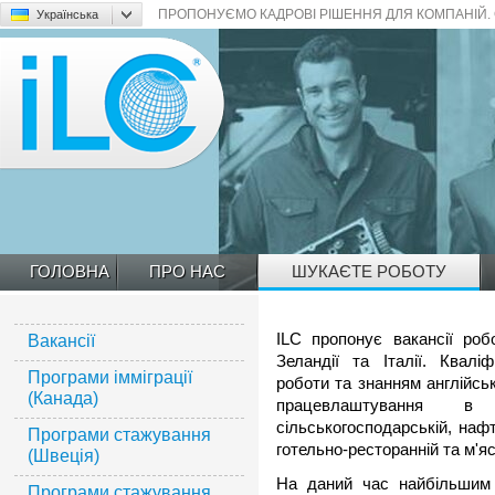
Українська
ПРОПОНУЄМО КАДРОВІ РІШЕННЯ ДЛЯ КОМПАНІЙ.
ILC
ГОЛОВНА
ПРО НАС
ШУКАЄТЕ РОБОТУ
ILC пропонує вакансії роб
Вакансії
Зеландії та Італії. Квалі
Програми імміграції
роботи та знанням англійсь
(Канада)
працевлаштування в м
сільськогосподарській, нафт
Програми стажування
готельно-ресторанній та м'я
(Швеція)
На даний час найбільшим 
Програми стажування