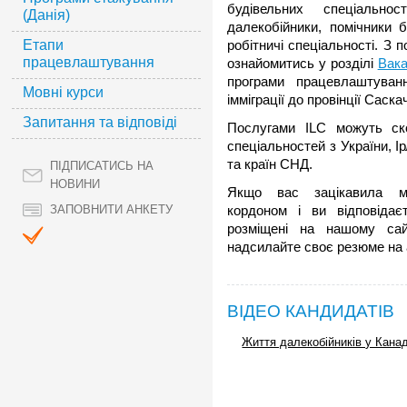
будівельних спеціально
(Данія)
далекобійники, помічники 
Етапи
робітничі спеціальності. З 
працевлаштування
ознайомитись у розділі
Вака
програми працевлаштуван
Мовні курси
імміграції до провінції Саск
Запитання та відповіді
Послугами ILC можуть ско
спеціальностей з України, Ір
та країн СНД.
ПІДПИСАТИСЬ НА
НОВИНИ
Якщо вас зацікавила мо
кордоном і ви відповідає
ЗАПОВНИТИ АНКЕТУ
розміщені на нашому са
надсилайте своє резюме на 
ВІДЕО КАНДИДАТІВ
Життя далекобійників у Канад