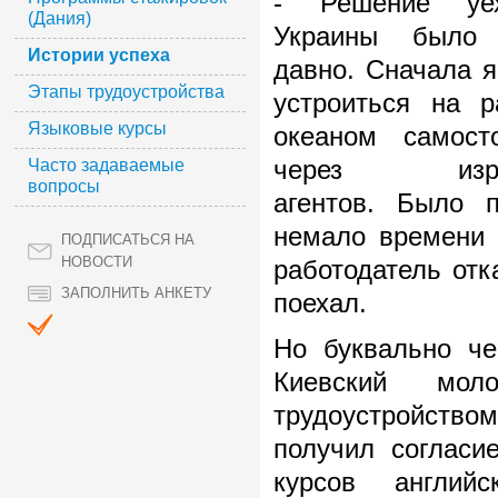
- Решение уе
(Дания)
Украины было 
Истории успеха
давно. Сначала 
Этапы трудоустройства
устроиться на р
Языковые курсы
океаном самосто
Часто задаваемые
через израи
вопросы
агентов. Было п
немало времени 
ПОДПИСАТЬСЯ НА
НОВОСТИ
работодатель отк
ЗАПОЛНИТЬ АНКЕТУ
поехал.
Но буквально че
Киевский мол
трудоустройство
получил согласи
курсов англий